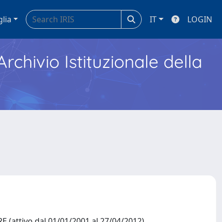
glia
IT
LOGIN
Archivio Istituzionale della
attivo dal 01/01/2001 al 27/04/2012)