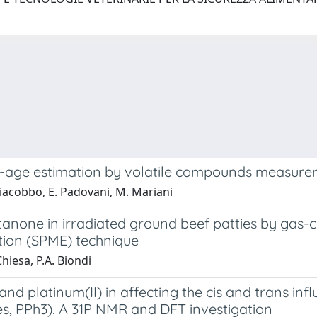
se-age estimation by volatile compounds measur
 Giacobbo, E. Padovani, M. Mariani
tanone in irradiated ground beef patties by ga
tion (SPME) technique
hiesa, P.A. Biondi
and platinum(II) in affecting the cis and trans in
ines, PPh3). A 31P NMR and DFT investigation