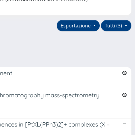
Esportazione
Tutti (3)
ement
s-chromatography mass-spectrometry
fluences in [PtXL(PPh3)2]+ complexes (X =