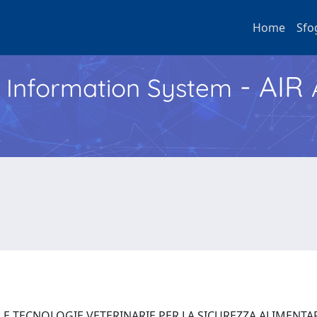
Home
Sfo
- AIR
h Information System
E TECNOLOGIE VETERINARIE PER LA SICUREZZA ALIMENTARE (