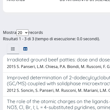
Mostra
records
Risultati 1 - 3 di 3 (tempo di esecuzione: 0.0 secondi).
Irradiated ground beef patties: dose and do
2015 S. Panseri, L.M. Chiesa, P.A. Biondi, M. Rusconi, F.
Improved determination of 2-dodecylcyclobu
(GC/MS) coupled with solidphase microextrac
2012 S. Soncin, S. Panseri, M. Rusconi, M. Mariani, L.M. C
The role of the atomic charges on the ligands 
NO3, Cl, Br, I; L = 4-substituted pyridines, am