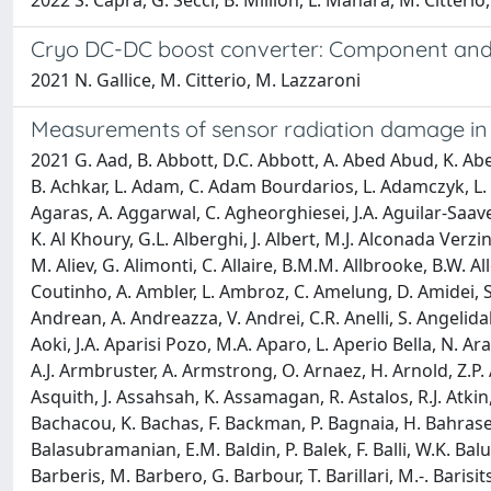
2022 S. Capra, G. Secci, B. Million, L. Manara, M. Citterio,
Cryo DC-DC boost converter: Component and 
2021 N. Gallice, M. Citterio, M. Lazzaroni
Measurements of sensor radiation damage in 
2021 G. Aad, B. Abbott, D.C. Abbott, A. Abed Abud, K. Abeling, D.K. Abhayasinghe, S.H. Abidi, O.S. Abouzeid, N.L. Abraham, H. Abramowicz, H. Abreu, Y. Abulaiti, B.S. Acharya, B. Achkar, L. Adam, C. Adam Bourdarios, L. Adamczyk, L. Adamek, J. Adelman, M. Adersberger, A. Adiguzel, S. Adorni, T. Adye, A.A. Affolder, Y. Afik, C. Agapopoulou, M.N. Agaras, A. Aggarwal, C. Agheorghiesei, J.A. Aguilar-Saavedra, A. Ahmad, F. Ahmadov, W.S. Ahmed, X. Ai, G. Aielli, S. Akatsuka, M. Akbiyik, T.P.A. Akesson, E. Akilli, A.V. Akimov, K. Al Khoury, G.L. Alberghi, J. Albert, M.J. Alconada Verzini, S. Alderweireldt, M. Aleksa, I.N. Aleksandrov, C. Alexa, T. Alexopoulos, A. Alfonsi, F. Alfonsi, M. Alhroob, B. Ali, S. Ali, M. Aliev, G. Alimonti, C. Allaire, B.M.M. Allbrooke, B.W. Allen, P.P. Allport, A. Aloisio, F. Alonso, C. Alpigiani, E. Alunno Camelia, M. Alvarez Estevez, M.G. Alviggi, Y. Amaral Coutinho, A. Ambler, L. Ambroz, C. Amelung, D. Amidei, S.P. Amor Dos Santos, S. Amoroso, C.S. Amrouche, F. An, C. Anastopoulos, N. Andari, T. Andeen, J.K. Anders, S.Y. Andrean, A. Andreazza, V. Andrei, C.R. Anelli, S. Angelidakis, A. Angerami, A.V. Anisenkov, A. Annovi, C. Antel, M.T. Anthony, E. Antipov, M. Antonelli, D.J.A. Antrim, F. Anulli, M. Aoki, J.A. Aparisi Pozo, M.A. Aparo, L. Aperio Bella, N. Aranzabal, V. Araujo Ferraz, R.A. Pereira, C. Arcangeletti, A.T.H. Arce, F.A. Arduh, J.-. Arguin, S. Argyropoulos, J.-. Arling, A.J. Armbruster, A. Armstrong, O. Arnaez, H. Arnold, Z.P. Arrubarrena Tame, G. Artoni, H. Asada, K. Asai, S. Asai, T. Asawatavonvanich, N.A. Asbah, E.M. Asimakopoulou, L. Asquith, J. Assahsah, K. Assamagan, R. Astalos, R.J. Atkin, M. Atkinson, N.B. Atlay, H. Atmani, K. Augsten, V.A. Austrup, G. Avolio, M.K. Ayoub, G. Azuelos, D. Babal, H. Bachacou, K. Bachas, F. Backman, P. Bagnaia, H. Bahrasemani, A.J. Bailey, V.R. Bailey, J.T. Baines, C. Bakalis, O.K. Baker, P.J. Bakker, E. Bakos, D. Bakshi Gupta, S. Balaji, R. Balasubramanian, E.M. Baldin, P. Balek, F. Balli, W.K. Balunas, J. Balz, E. Banas, M. Bandieramonte, A. Bandyopadhyay, S. Banerjee, L. Barak, W.M. Barbe, E.L. Barberio, D. Barberis, M. Barbero, G. Barbour, T. Barillari, M.-. Barisits, J. Barkeloo, T. Barklow, R. Barnea, B.M. Barnett, R.M. Barnett, Z. Barnovska-Blenessy, A. Baroncelli, G. Barone, A.J. Barr, L. Barranco Navarro, F. Barreiro, J. Barreiro Guimaraes Da Costa, U. Barron, S. Barsov, F. Bartels, R. Bartoldus, G. Bartolini, A.E. Barton, P. Bartos, A. Basalaev, A. Basan, A. Bassalat, M.J. Basso, R.L. Bates, S. Batlamous, J.R. Batley, B. Batool, M. Battaglia, M. Bauce, F. Bauer, P. Bauer, H.S. Bawa, A. Bayirli, J.B. Beacham, T. Beau, P.H. Beauchemin, F. Becherer, P. Bechtle, H.C. Beck, H.P. Beck, K. Becker, C. Becot, A. Beddall, A.J. Beddall, V.A. Bednyakov, M. Bedognetti, C.P. Bee, T.A. Beermann, M. Begalli, M. Begel, A. Behera, J.K. Behr, F. Beisiegel, M. Belfkir, A.S. Bell, G. Bella, L. Bellagamba, A. Bellerive, P. Bellos, K. Beloborodov, K. Belotskiy, N.L. Belyaev, D. Benchekroun, N. Benekos, Y. Benhammou, D.P. Benjamin, M. Benoit, J.R. Bensinger, S. Bentvelsen, L. Beresford, M. Beretta, D. Berge, E. Bergeaas Kuutmann, N. Berger, B. Bergmann, L.J. Bergsten, J. Beringer, S. Berlendis, G. Bernardi, C. Bernius, F.U. Bernlochner, T. Berry, P. Berta, A. Ber