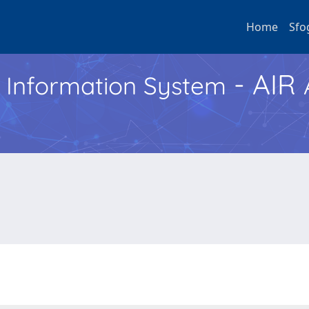
Home
Sfo
- AIR
h Information System