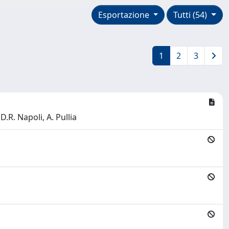
Esportazione
Tutti (54)
1
2
3
D.R. Napoli, A. Pullia