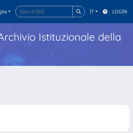
glia
IT
LOGIN
Archivio Istituzionale della