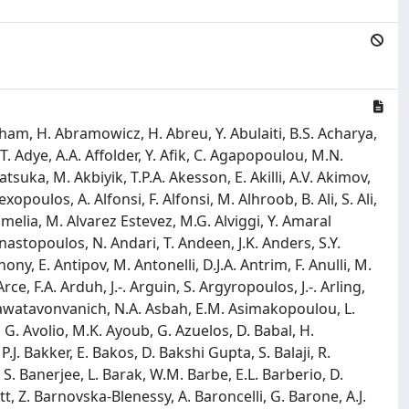
al, A. Coccaro, J. Cochran, R. Coelho Lopes De Sa, H. Cohen, A.E.C. Coimbra, B. Cole, A.P. Colijn, J. Collot, P. Conde Muino, S.H. Connell, I.A. Connelly, S. Constantinescu, F. Conventi, A.M. Cooper-Sarkar, F. Cormier, K.J.R. Cormier, L.D. Corpe, M. Corradi, E.E. Corrigan, F. Corriveau, M.J. Costa, F. Costanza, D. Costanzo, G. Cowan, J.W. Cowley, J. Crane, K. Cranmer, R.A. Creager, S. Crepe-Renaudin, F. Crescioli, M. Cristinziani, V. Croft, G. Crosetti, A. Cueto, T. Cuhadar Donszelmann, H. Cui, A.R. Cukierman, W.R. Cunningham, S. Czekierda, P. Czodrowski, M.M. Czurylo, M.J.D.C.S. De Sousa, J.V. Da Fonseca Pinto, C. Da Via, W. Dabrowski, F. Dachs, T. Dado, S. Dahbi, T. Dai, C. Dallapiccola, M. Dam, G. D'Amen, V. D'Amico, J. Damp, J.R. Dandoy, M.F. Daneri, M. Danninger, V. Dao, G. Darbo, O. Dartsi, A. Dattagupta, T. Daubney, S. D'Auria, C. David, T. Davidek, D.R. Davis, I. Dawson, K. De, R. De Asmundis, M. De Beurs, S. De Castro, N. De Groot, P. De Jong, H. De La Torre, A. De Maria, D. De Pedis, A. De Salvo, U. De Sanctis, M. De Santis, A. De Santo, J.B. De Vivie De Regie, D.V. Dedovich, A.M. Deiana, J. Del Peso, Y. Delabat Diaz, D. Delgove, F. Deliot, C.M. Delitzsch, M. Della Pietra, D. Della Volpe, A. Dell'Acqua, L. Dell'Asta, M. Delmastro, C. Delporte, P.A. Delsart, D.A. Demarco, S. Demers, M. Demichev, G. Demontigny, S.P. Denisov, L. D'Eramo, D. Derendarz, J.E. Derkaoui, F. Derue, P. Dervan, K. Desch, K. Dette, C. Deutsch, M.R. Devesa, P.O. Deviveiros, F.A. Di Bello, A. Di Ciaccio, L. Di Ciaccio, W.K. Di Clemente, C. Di Donato, A. Di Girolamo, G. Di Gregorio, B. Di Micco, R. Di Nardo, K.F. Di Petrillo, R. Di Sipio, C. Diaconu, F.A. Dias, T.D.D. Vale, M.A. Diaz, F.G. Diaz Capriles, J. Dickinson, M. Didenko, E.B. Diehl, J. Dietrich, S. Diez Cornell, C. Diez Pardos, A. Dimitrievska, W. Ding, J. Dingfelder, S.J. Dittmeier, F. Dittus, F. Djama, T. Djobava, J.I. Djuvsland, M.A.B. Do Vale, M. Dobre, D. Dodsworth, C. Doglioni, J. Dolejsi, Z. Dolezal, M. Donadelli, B. Dong, J. Donini, A. D'Onofrio, M. D'Onofrio, J. Dopke, A. Doria, M.T. Dova, A.T. Doyle, E. Drechsler, E. Dreyer, T. Dreyer, A.S. Drobac, D. Du, T.A. Du Pree, Y. Duan, F. Dubinin, M. Dubovsky, A. Dubreuil, E. Duchovni, G. Duckeck, O.A. Ducu, D. Duda, A. Dudarev, A.C. Dudder, E.M. Duffield, M. D'Uffizi, L. Duflot, M. Duhrssen, C. Dulsen, M. Dumancic, A.E. Dumitriu, M. Dunford, S. Dungs, A. Duperrin, H.D. Yildiz, M. Duren, A. Durglishvili, D. Duschinger, B. Dutta, D. Duvnjak, G.I. Dyckes, M. Dyndal, S. Dysch, B.S. Dziedzic, M.G. Eggleston, T. Eifert, G. Eigen, K. Einsweiler, T. Ekelof, H. El Jarrari, V. Ellajosyula, M. Ellert, F. Ellinghaus, A.A. Elliot, N. Ellis, J. Elmsheuser, M. Elsing, D. Emeliyanov, A. Emerman, Y. Enari, M.B. Epland, J. Erdmann, A. Ereditato, P.A. Erland, M. Errenst, M. Escalier, C. Escobar, O. Estrada Pastor, E. Etzion, G. Evans, H. Evans, M.O. Evans, A. Ezhilov, F. Fabbri, L. Fabbri, V. Fabiani, G. Facini, R.M. Fakhrutdinov, S. Falciano, P.J. Falke, S. Falke, J. Faltova, Y. Fang, Y. Fang, G. Fanourakis, M. Fanti, M. Faraj, A. Farbin, A. Farilla, E.M. Farina, T. Farooque, S.M. Farrington, P. Farthouat, F. Fassi, P. Fassnacht, D. Fassouliotis, M. Faucci Giannelli, W.J. Fawcett, L. Fayard, O.