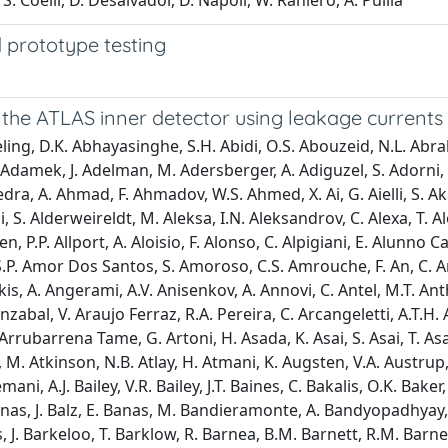
 S. Coelli, D. Desalvador, D. Napoli, W. Raniero, A. Pullia
prototype testing
the ATLAS inner detector using leakage currents
thold, I.A. Bertram, O. Bessidskaia Bylund, N. Besson, A. Bethani, S. Bethke, A. Betti, A.J. Bevan, J. Beyer, D.S. Bhattacharya, P. Bhattarai, V.S. Bhopatkar, R. Bi, R.M. Bianchi, O. Biebel, D. Biedermann, R. Bielski, K. Bierwagen, N.V. Biesuz, M. Biglietti, T.R.V. Billoud, M. Bindi, A. Bingul, C. Bini, S. Biondi, C.J. Birch-Sykes, M. Birman, T. Bisanz, J.P. Biswal, D. Biswas, A. Bitadze, C. Bittrich, K. Bjorke, T. Blazek, I. Bloch, C. Blocker, A. Blue, U. Blumenschein, G.J. Bobbink, V.S. Bobrovnikov, S.S. Bocchetta, D. Bogavac, A.G. Bogdanchikov, C. Bohm, V. Boisvert, P. Bokan, T. Bold, A.E. Bolz, M. Bomben, M. Bona, J.S. Bonilla, M. Boonekamp, C.D. Booth, A.G. Borbely, H.M. Borecka-Bielska, L.S. Borgna, A. Borisov, G. Borissov, D. Bortoletto, D. Boscherini, M. Bosman, J.D. Bossio Sola, K. Bouaouda, J. Boudreau, E.V. Bouhova-Thacker, D. Boumediene, A. Boveia, J. Boyd, D. Boye, I.R. Boyko, A.J. Bozson, J. Bracinik, N. Brahimi, G. Brandt, O. Brandt, F. Braren, B. Brau, J.E. Brau, W.D. Breaden Madden, K. Brendlinger, R. Brener, L. Brenner, R. Brenner, S. Bressler, B. Brickwedde, D.L. Briglin, D. Britton, D. Britzger, I. Brock, R. Brock, G. Brooijmans, W.K. Brooks, E. Brost, P.A. Bruckman De Renstrom, B. Bruers, D. Bruncko, A. Bruni, G. Bruni, M. Bruschi, N. Bruscino, L. Bryngemark, T. Buanes, Q. Buat, P. Buchholz, A.G. Buckley, I.A. Budagov, M.K. Bugge, F. Buhrer, O. Bulekov, B.A. Bullard, T.J. Burch, S. Burdin, C.D. Burgard, A.M. Burger, B. Burghgrave, J.T.P. Burr, C.D. Burton, J.C. Burzynski, V. Buscher, E. Buschmann, P.J. Bussey, J.M. Butler, C.M. Buttar, J.M. Butterworth, P. Butti, W. Buttinger, C.J. Buxo Vazquez, A. Buzatu, A.R. Buzykaev, G. Cabras, S. Cabrera Urban, D. Caforio, H. Cai, V.M.M. Cairo, O. Cakir, N. Calace, P. Calafiura, G. Calderini, P. Calfayan, G. Callea, L.P. Caloba, A. Caltabiano, S. Calvente Lopez, D. Calvet, S. Calvet, T.P. Calvet, M. Calvetti, R. Camacho Toro, S. Camarda, D. Camarero Munoz, P. Camarri, M.T. Camerlingo, D. Cameron, C. Camincher, S. Campana, M. Campanelli, A. Camplani, V. Canale, A. Canesse, M. Cano Bret, J. Cantero, T. Cao, Y. Cao, M.D.M. Capeans Garrido, M. Capua, R. Cardarelli, F. Cardillo, G. Carducci, I. Carli, T. Carli, G. Carlino, B.T. Carlson, E.M. Carlson, L. Carminati, R.M.D. Carney, S. Caron, E. Carquin, S. Carra, G. Carratta, J.W.S. Carter, T.M. Carter, M.P. Casado, A.F. Casha, E.G. Castiglia, F.L. Castillo, L. Castillo Garcia, V. Castillo Gimenez, N.F. Castro, A. Catinaccio, J.R. Catmore, A. Cattai, V. Cavaliere, V. Cavasinni, E. Celebi, F. Celli, K. Cerny, A.S. Cerqueira, A. Cerri, L. Cerrito, F. Cerutti, A. Cervelli, S.A. Cetin, Z. Chadi, D. Chakraborty, J. Chan, W.S. Chan, W.Y. Chan, J.D. Chapman, B. Chargeishvili, D.G. Charlton, T.P. Charman, M. Chatterjee, C.C. Chau, S. Che, S. Chekanov, S.V. Chekulaev, G.A. Chelkov, B. Chen, C. Chen, C.H. Chen, H. Chen, H. Chen, J. Chen, J. Chen, J. Chen, S. Chen, S.J. Chen, X. Chen, Y. Chen, Y.-. Chen, H.C. Cheng, H.J. Cheng, A. Cheplakov, E. Cheremushkina, R. Cherkaoui El Moursli, E. Cheu, K. Cheung, T.J.A. Chevalerias, L. Chevalier, V. Chiarella, G. Chiarelli, G. Chiodini, A.S. Chisholm, A. Chitan, I. Chiu, Y.H. Chiu, M.V. Chizhov, K. Choi, A.R. Chomont, Y.S. Chow, L.D. Christopher, M.C. Chu, X. Chu, J. Chudoba, J.J. Chwastowski, L. Chytka, D. Cieri, K.M. Ciesla, V. Cindro, I.A. Cioara, A. Ciocio, F. Cirotto, Z.H. Citron, M. Citterio, D.A. Ciubotaru, B.M. Ciungu, A. Clark, M.R. Clark, P.J. Clark, S.E. Clawson, C. Clement, Y. Coadou, M. Cob