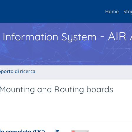
Home
Sfo
- AIR
h Information System
pporto di ricerca
S Mounting and Routing boards
a completa (DC)