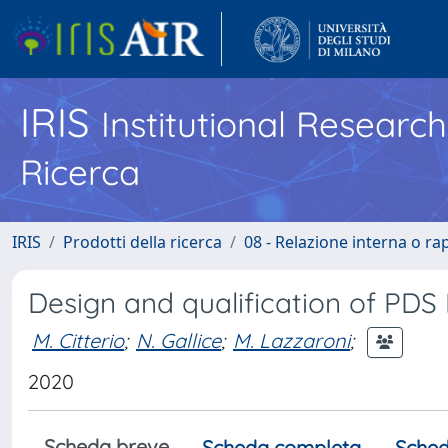
IRIS
Institutional Researc
Ricerca
IRIS
Prodotti della ricerca
08 - Relazione interna o ra
Design and qualification of PD
M. Citterio
;
N. Gallice
;
M. Lazzaroni
;
2020
Scheda breve
Scheda completa
Sched