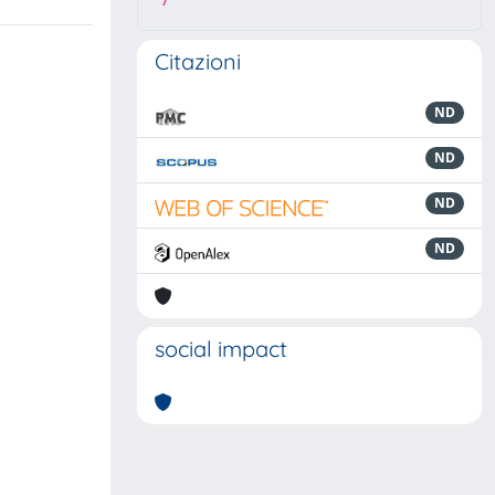
7
Citazioni
ND
ND
ND
ND
social impact