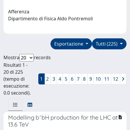
Afferenza
Dipartimento di Fisica Aldo Pontremoli
Esportazione
Tutti (225)
Mostra
records
Risultati 1 -
20 di 225
(tempo di
1
2
3
4
5
6
7
8
9
10
11
12
esecuzione:
0.0 secondi).
Modelling b¯bH production for the LHC at
13.6 TeV