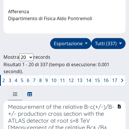
Afferenza
Dipartimento di Fisica Aldo Pontremoli
Esportazione
Tutti (337)
Mostra
records
Risultati 1 - 20 di 337 (tempo di esecuzione: 0.001
secondi).
2
3
4
5
6
7
8
9
10
11
12
13
14
15
16
17
Measurement of the relative B-c(+/-)/B-
+/- production cross section with the
ATLAS detector at root s=8 TeV
[Measurement of the relative Bc± /B±