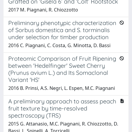
Grafted on ‘Gisela 6’ and ‘Colt’ Rootstock
2017 M. Piagnani, R. Chiozzotto
Preliminary phenotypic characterization
of Sorbus domestica and S. torminalis
under selection for timber production
2016 C. Piagnani, C. Costa, G. Minotta, D. Bassi
Proteomic Comparison of Fruit Ripening
between 'Hedelfinger' Sweet Cherry
(Prunus avium L.) and Its Somaclonal
Variant 'HS'
2016 B. Prinsi, A.S. Negri, L. Espen, M.C. Piagnani
A preliminary approach to assess peach
fruit texture by time-resolved
spectroscopy (TRS)
2015 G. Attanasio, M.C. Piagnani, R. Chiozzotto, D.
Bassi, L. Spinelli, A. Torricelli