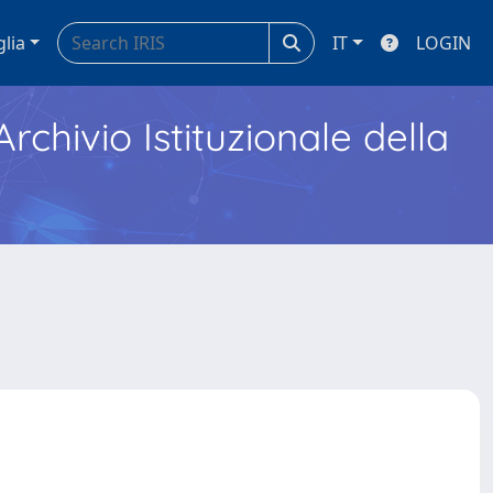
glia
IT
LOGIN
Archivio Istituzionale della