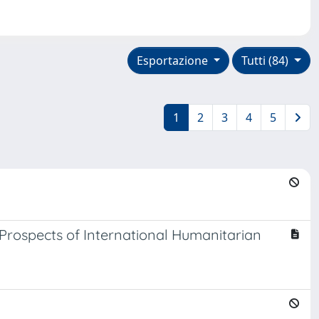
Esportazione
Tutti (84)
1
2
3
4
5
 Prospects of International Humanitarian