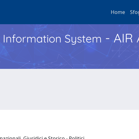
Home
Sfo
- AIR
h Information System
azionali, Giuridici e Storico - Politici