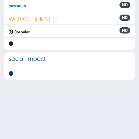
ND
ND
ND
social impact