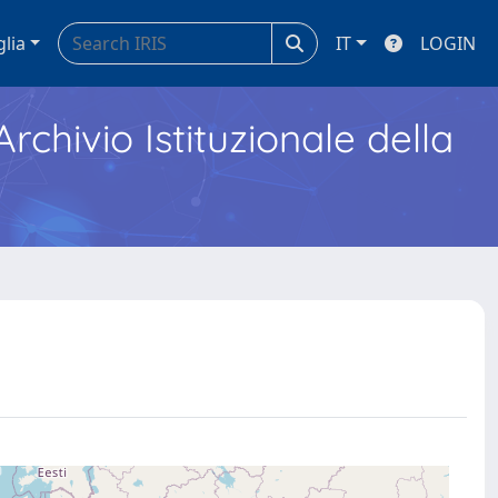
glia
IT
LOGIN
Archivio Istituzionale della