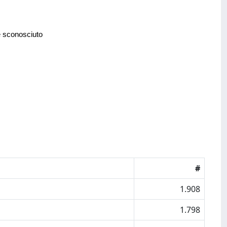
e sconosciuto
#
1.908
1.798