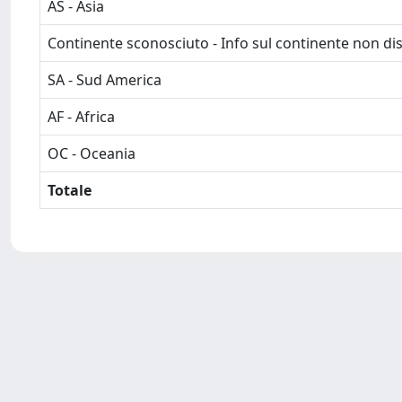
AS - Asia
Continente sconosciuto - Info sul continente non dis
SA - Sud America
AF - Africa
OC - Oceania
Totale
Powered by
IRIS
-
about IRIS
-
Utilizzo dei cookie