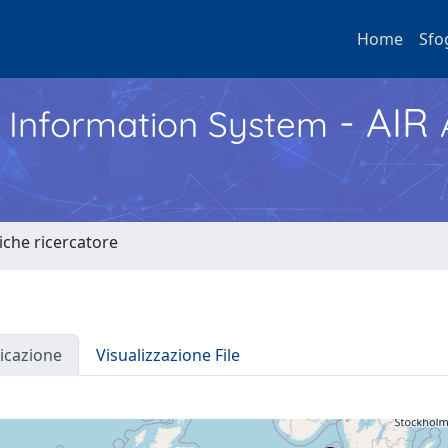
Home
Sfo
- AIR
h Information System
tiche ricercatore
icazione
Visualizzazione File