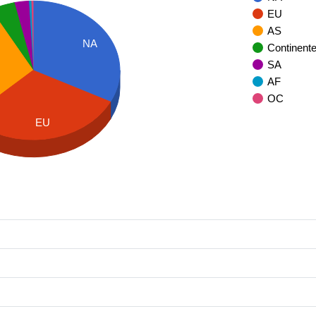
EU
AS
NA
Continent
SA
AF
OC
EU