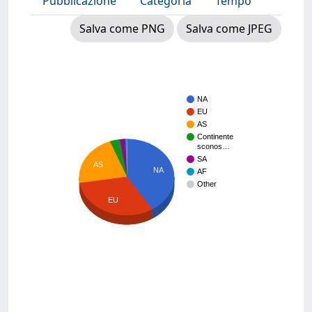
Pubblicazione
Categoria
Tempo
Salva come PNG
Salva come JPEG
NA
EU
AS
Continente
sconos…
SA
AS
NA
AF
Other
EU