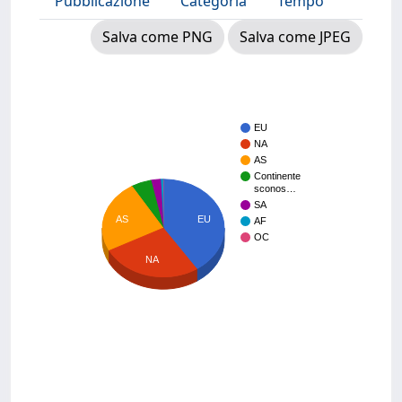
Pubblicazione
Categoria
Tempo
Salva come PNG
Salva come JPEG
EU
NA
AS
Continente
sconos…
SA
EU
AS
AF
OC
NA