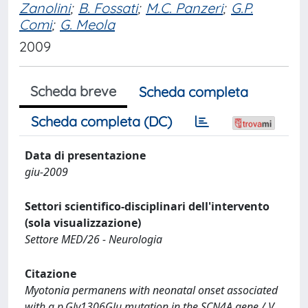
Zanolini
;
B. Fossati
;
M.C. Panzeri
;
G.P.
Comi
;
G. Meola
2009
Scheda breve
Scheda completa
Scheda completa (DC)
Data di presentazione
giu-2009
Settori scientifico-disciplinari dell'intervento
(sola visualizzazione)
Settore MED/26 - Neurologia
Citazione
Myotonia permanens with neonatal onset associated
with a p.Gly1306Glu mutation in the SCN4A gene / V.