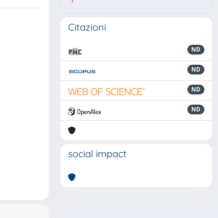
7
Citazioni
ND
ND
ND
ND
social impact