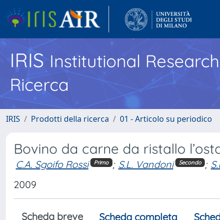
IRIS
Institutional Researc
Ricerca
IRIS
Prodotti della ricerca
01 - Articolo su periodico
Bovino da carne da ristallo l’ost
C.A. Sgoifo Rossi
;
S.L. Vandoni
;
S.
Primo
Secondo
2009
Scheda breve
Scheda completa
Sched