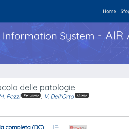
Home
Sfo
- AIR
h Information System
acolo delle patologie
M. Pozzi
;
V. Dell’Orto
Penultimo
Ultimo
a completa (DC)