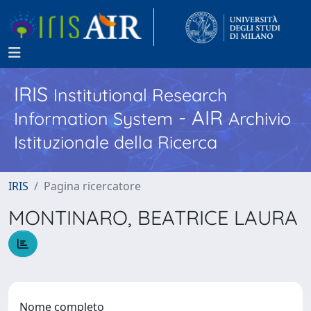
IRIS
Institutional Research
- AIR
Information System
Archivio
Istituzionale della Ricerca
IRIS
Pagina ricercatore
MONTINARO, BEATRICE LAURA
Nome completo