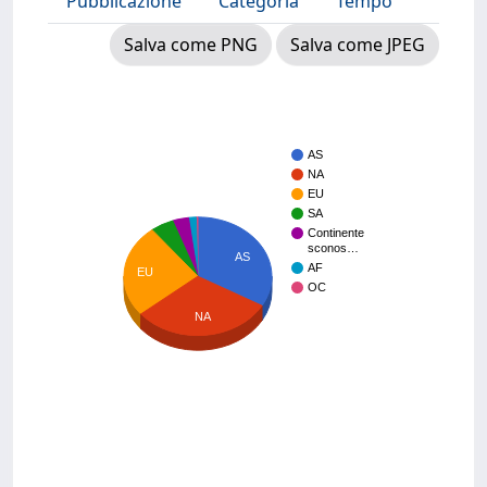
Pubblicazione
Categoria
Tempo
Salva come PNG
Salva come JPEG
AS
NA
EU
SA
Continente
sconos…
AS
AF
EU
OC
NA