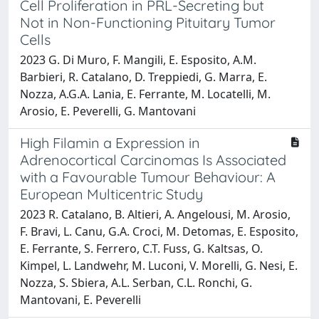
Cell Proliferation in PRL-Secreting but
Not in Non-Functioning Pituitary Tumor
Cells
2023 G. Di Muro, F. Mangili, E. Esposito, A.M.
Barbieri, R. Catalano, D. Treppiedi, G. Marra, E.
Nozza, A.G.A. Lania, E. Ferrante, M. Locatelli, M.
Arosio, E. Peverelli, G. Mantovani
High Filamin a Expression in
Adrenocortical Carcinomas Is Associated
with a Favourable Tumour Behaviour: A
European Multicentric Study
2023 R. Catalano, B. Altieri, A. Angelousi, M. Arosio,
F. Bravi, L. Canu, G.A. Croci, M. Detomas, E. Esposito,
E. Ferrante, S. Ferrero, C.T. Fuss, G. Kaltsas, O.
Kimpel, L. Landwehr, M. Luconi, V. Morelli, G. Nesi, E.
Nozza, S. Sbiera, A.L. Serban, C.L. Ronchi, G.
Mantovani, E. Peverelli