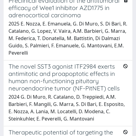
Preclinical evaluation of the antitumoral
efficacy of Wee1 inhibitor AZD1775 in
adrenocortical carcinoma
2025 E. Nozza, E. Emanuela, G. Di Muro, S. Di Bari, R.
Catalano, G. Lopez, V. Vaira, A.M. Barbieri, G. Marra,
M. Federica, T. Donatella, M. Battistin, Di Dalmazi
Guido, S. Palmieri, F. Emanuele, G. Mantovani, E.M.
Peverelli
The novel SST3 agonist ITF2984 exerts
antimitotic and proapoptotic effects in
human non-functioning pituitary
neuroendocrine tumor (NF-PitNET) cells
2024 G. Di Muro, R. Catalano, D. Treppiedi, A.M.
Barbieri, F. Mangili, G. Marra, S. Di Bari, E. Esposito,
E. Nozza, A. Lania, M. Locatelli, D. Modena, C.
Steinkuhler, E. Peverelli, G. Mantovani
Therapeutic potential of targeting the