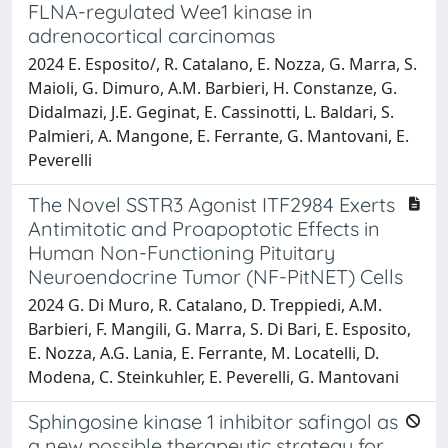
FLNA-regulated Wee1 kinase in
adrenocortical carcinomas
2024 E. Esposito/, R. Catalano, E. Nozza, G. Marra, S.
Maioli, G. Dimuro, A.M. Barbieri, H. Constanze, G.
Didalmazi, J.E. Geginat, E. Cassinotti, L. Baldari, S.
Palmieri, A. Mangone, E. Ferrante, G. Mantovani, E.
Peverelli
The Novel SSTR3 Agonist ITF2984 Exerts
Antimitotic and Proapoptotic Effects in
Human Non-Functioning Pituitary
Neuroendocrine Tumor (NF-PitNET) Cells
2024 G. Di Muro, R. Catalano, D. Treppiedi, A.M.
Barbieri, F. Mangili, G. Marra, S. Di Bari, E. Esposito,
E. Nozza, A.G. Lania, E. Ferrante, M. Locatelli, D.
Modena, C. Steinkuhler, E. Peverelli, G. Mantovani
Sphingosine kinase 1 inhibitor safingol as
a new possible therapeutic strategy for