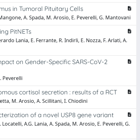
s in Tumoral Pituitary Cells
A. Mangone, A. Spada, M. Arosio, E. Peverelli, G. Mantovani
ing PitNETs
rdo Lania, E. Ferrante, R. Indirli, E. Nozza, F. Arlati, A.
Impact on Gender-Specific SARS-CoV-2
. Peverelli
ous cortisol secretion : results of a RCT
tta, M. Arosio, A. Scillitani, I. Chiodini
acterization of a novel USP8 gene variant
Locatelli, A.G. Lania, A. Spada, M. Arosio, E. Peverelli, G.