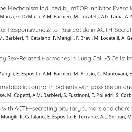
e Mechanism Induced by mTOR Inhibitor Everolimu
. Marra, G. Di Muro, A.M. Barbieri, M. Locatelli, A.G. Lania, 
ter Responsiveness to Pasireotide in ACTH-Secret
arbieri, R. Catalano, F. Mangili, F. Bravi, M. Locatelli, A. Gera
by Sex-Related Hormones in Lung Calu-3 Cells: 
angili, E. Esposito, A.M. Barbieri, M. Arosio, G. Mantovani, E
abolic control in patients with possible autonom
se, M. Copetti, A.M. Barbieri, S. Fustinoni, E. Polledri, S. Corbe
nts with ACTH-secreting pituitary tumors and char
Mangili, R. Catalano, E. Esposito, E. Ferrante, A.L. Serban, M. 