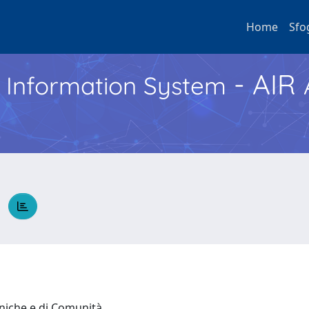
Home
Sfo
- AIR
h Information System
A
iniche e di Comunità