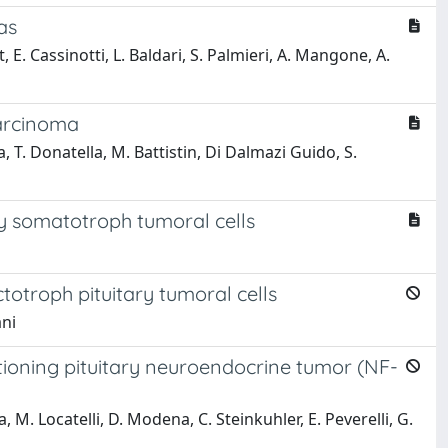
as
, E. Cassinotti, L. Baldari, S. Palmieri, A. Mangone, A.
carcinoma
, T. Donatella, M. Battistin, Di Dalmazi Guido, S.
ary somatotroph tumoral cells
i
totroph pituitary tumoral cells
ani
tioning pituitary neuroendocrine tumor (NF-
, M. Locatelli, D. Modena, C. Steinkuhler, E. Peverelli, G.