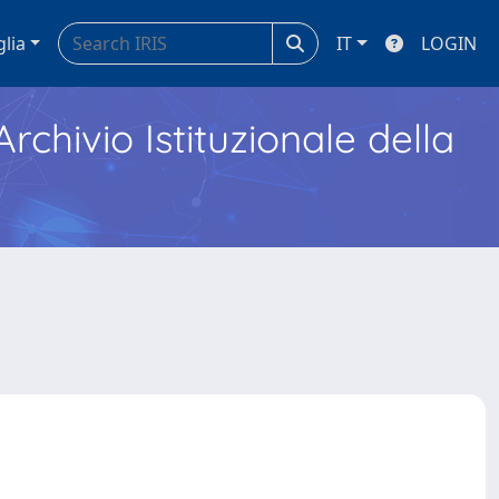
glia
IT
LOGIN
Archivio Istituzionale della