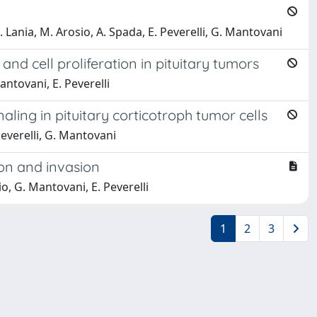
G. Lania, M. Arosio, A. Spada, E. Peverelli, G. Mantovani
nd cell proliferation in pituitary tumors
antovani, E. Peverelli
ling in pituitary corticotroph tumor cells
 Peverelli, G. Mantovani
ion and invasion
io, G. Mantovani, E. Peverelli
1
2
3