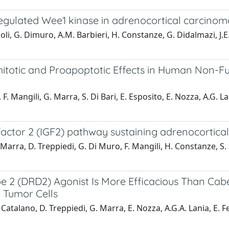
regulated Wee1 kinase in adrenocortical carcinom
li, G. Dimuro, A.M. Barbieri, H. Constanze, G. Didalmazi, J.E. G
mitotic and Proapoptotic Effects in Human Non-F
F. Mangili, G. Marra, S. Di Bari, E. Esposito, E. Nozza, A.G. La
h factor 2 (IGF2) pathway sustaining adrenocortica
Marra, D. Treppiedi, G. Di Muro, F. Mangili, H. Constanze, S. Si
2 (DRD2) Agonist Is More Efficacious Than Caberg
y Tumor Cells
 Catalano, D. Treppiedi, G. Marra, E. Nozza, A.G.A. Lania, E. Fe