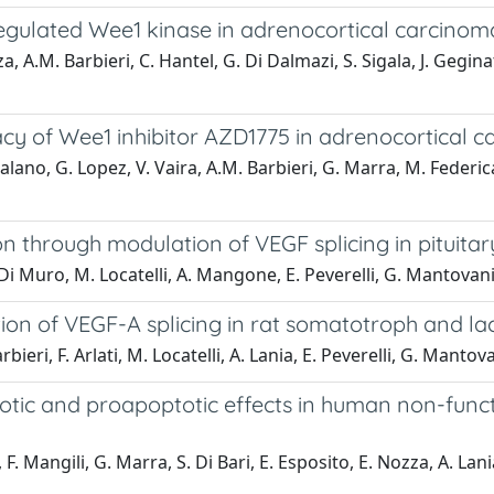
regulated Wee1 kinase in adrenocortical carcinom
, A.M. Barbieri, C. Hantel, G. Di Dalmazi, S. Sigala, J. Geginat
cacy of Wee1 inhibitor AZD1775 in adrenocortical 
alano, G. Lopez, V. Vaira, A.M. Barbieri, G. Marra, M. Federica
ion through modulation of VEGF splicing in pituit
G. Di Muro, M. Locatelli, A. Mangone, E. Peverelli, G. Mantovan
ion of VEGF-A splicing in rat somatotroph and lac
bieri, F. Arlati, M. Locatelli, A. Lania, E. Peverelli, G. Mantov
totic and proapoptotic effects in human non-func
F. Mangili, G. Marra, S. Di Bari, E. Esposito, E. Nozza, A. Lania