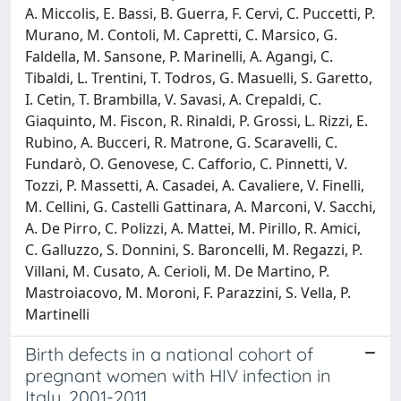
A. Miccolis, E. Bassi, B. Guerra, F. Cervi, C. Puccetti, P.
Murano, M. Contoli, M. Capretti, C. Marsico, G.
Faldella, M. Sansone, P. Marinelli, A. Agangi, C.
Tibaldi, L. Trentini, T. Todros, G. Masuelli, S. Garetto,
I. Cetin, T. Brambilla, V. Savasi, A. Crepaldi, C.
Giaquinto, M. Fiscon, R. Rinaldi, P. Grossi, L. Rizzi, E.
Rubino, A. Bucceri, R. Matrone, G. Scaravelli, C.
Fundarò, O. Genovese, C. Cafforio, C. Pinnetti, V.
Tozzi, P. Massetti, A. Casadei, A. Cavaliere, V. Finelli,
M. Cellini, G. Castelli Gattinara, A. Marconi, V. Sacchi,
A. De Pirro, C. Polizzi, A. Mattei, M. Pirillo, R. Amici,
C. Galluzzo, S. Donnini, S. Baroncelli, M. Regazzi, P.
Villani, M. Cusato, A. Cerioli, M. De Martino, P.
Mastroiacovo, M. Moroni, F. Parazzini, S. Vella, P.
Martinelli
Birth defects in a national cohort of
pregnant women with HIV infection in
Italy, 2001-2011