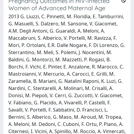
Pregnancy Outcomes in HIV-Infected
Women of Advanced Maternal Age
2013 G. Liuzzi, C. Pinnetti, M. Floridia, E. Tamburrini,
G. Masuelli, S. Dalzero, M. Sansone, V. Giacomet,
A.M. Degli Antoni, G. Guaraldi, A. Meloni, A.
Maccabruni, S. Alberico, V. Portelli, M. Ravizza, F.
Mori, P. Ortolani, E.R. Dalle Nogare, F. Di Lorenzo, G.
Sterrantino, M. Meli, S. Polemi, J. Nocentini, M.
Baldini, G. Montorzi, M. Mazzetti, P. Rogasi, B.
Borchi, F. Vichi, E. Pinter, E. Anzalone, R. Marocco, C.
Mastroianni, V. Mercurio, A. Carocci, E. Grilli, M.
Zaramella, B. Mariani, G. Natalini Raponi, K. Luzi, G.
Nardini, C. Stentarelli, A. Molinari, M. Crisalli, A.
Donisi, M. Piepoli, V. Cerri, G. Zuccotti, V. Giacomet,
V. Fabiano, G. Placido, A. Vivarelli, P. Castelli, F.
Savalli, V. Portelli, F. Sabbatini, D. Francisci, L.
Bernini, S. Alberico, G. Maso, M. Airoud, M. Tropea,
A. Meloni, M. Dedoni, C. Cuboni, F. Ortu, P. Piano, A.
Citernesi, I. Vicini, A. Spinillo, M. Roccio, A. Vimercati,