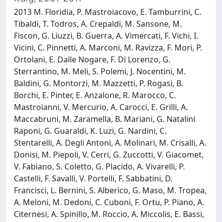
2013 M. Floridia, P. Mastroiacovo, E. Tamburrini, C.
Tibaldi, T. Todros, A. Crepaldi, M. Sansone, M.
Fiscon, G. Liuzzi, B. Guerra, A. Vimercati, F. Vichi, I.
Vicini, C. Pinnetti, A. Marconi, M. Ravizza, F. Mori, P.
Ortolani, E. Dalle Nogare, F. Di Lorenzo, G.
Sterrantino, M. Meli, S. Polemi, J. Nocentini, M.
Baldini, G. Montorzi, M. Mazzetti, P. Rogasi, B.
Borchi, E. Pinter, E. Anzalone, R. Marocco, C.
Mastroianni, V. Mercurio, A. Carocci, E. Grilli, A.
Maccabruni, M. Zaramella, B. Mariani, G. Natalini
Raponi, G. Guaraldi, K. Luzi, G. Nardini, C.
Stentarelli, A. Degli Antoni, A. Molinari, M. Crisalli, A.
Donisi, M. Piepoli, V. Cerri, G. Zuccotti, V. Giacomet,
V. Fabiano, S. Coletto, G. Placido, A. Vivarelli, P.
Castelli, F. Savalli, V. Portelli, F. Sabbatini, D.
Francisci, L. Bernini, S. Alberico, G. Maso, M. Tropea,
A. Meloni, M. Dedoni, C. Cuboni, F. Ortu, P. Piano, A.
Citernesi, A. Spinillo, M. Roccio, A. Miccolis, E. Bassi,