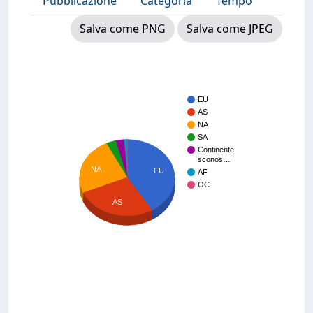
Pubblicazione
Categoria
Tempo
Salva come PNG
Salva come JPEG
EU
AS
NA
SA
Continente
sconos…
NA
EU
AF
OC
AS