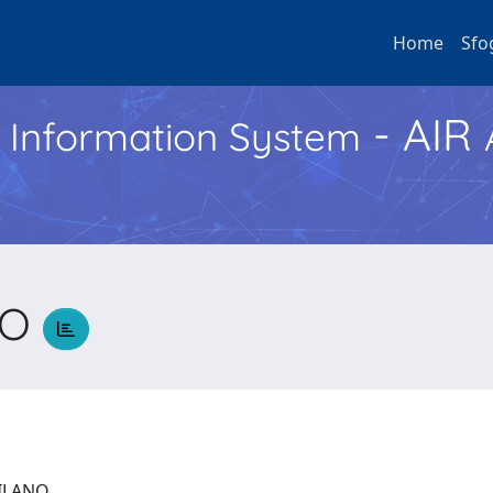
Home
Sfo
- AIR
h Information System
RO
 MILANO