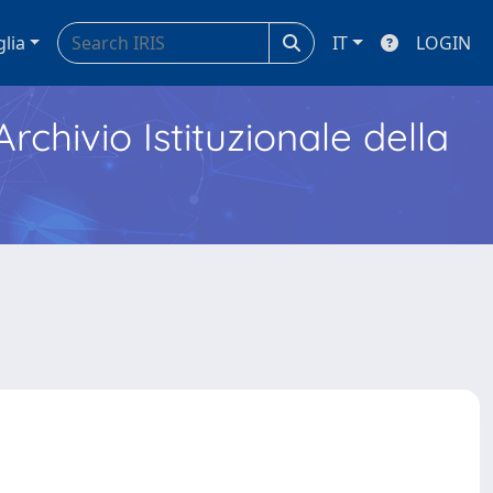
glia
IT
LOGIN
Archivio Istituzionale della