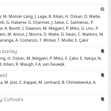
, M. Molnár-Láng, J. Lage, B. Kilian, H. Özkan, D. Waite,
elli, G. Haberer, G. Charmet, J. Salse, C. Saintenac, P.
r, A. Booth, I. Dawson, M. Megyeri, P. Miko, G. Linc, P.
ham, M. Anissi, J. Moore, D. Waite, D. Swan, C. Watkins, M.
Saranga, A. Costanzo, T. Wicker, T. Muller, E. Çakır
n barley
ng, H. Ozkan, M. Megyeri, P. Miko, E. Çakır, E. Yakışır, N.
B. Kilian, R. Waugh, F.A. van Eeuwijk
eld
za, M. Jöst, C. Kappel, M. Lenhard, B. Chmielewska, A.
 Cultivars