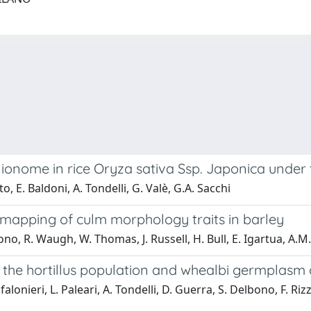
n ionome in rice Oryza sativa Ssp. Japonica und
o, E. Baldoni, A. Tondelli, G. Valè, G.A. Sacchi
mapping of culm morphology traits in barley
lbono, R. Waugh, W. Thomas, J. Russell, H. Bull, E. Igartua, A.M
 the hortillus population and whealbi germplasm 
alonieri, L. Paleari, A. Tondelli, D. Guerra, S. Delbono, F. Ri