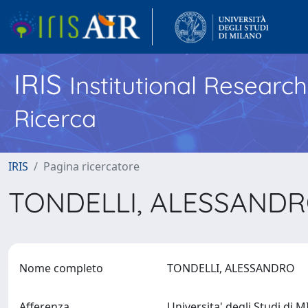
IRIS
Institutional Researc
Ricerca
IRIS
Pagina ricercatore
TONDELLI, ALESSAND
Nome completo
TONDELLI, ALESSANDRO
Afferenza
Universita' degli Studi di