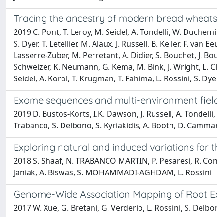
Tracing the ancestry of modern bread wheats
2019 C. Pont, T. Leroy, M. Seidel, A. Tondelli, W. Duchemi
S. Dyer, T. Letellier, M. Alaux, J. Russell, B. Keller, F. van
Lasserre-Zuber, M. Perretant, A. Didier, S. Bouchet, J. Bo
Schweizer, K. Neumann, G. Kema, M. Bink, J. Wright, L. Cli
Seidel, A. Korol, T. Krugman, T. Fahima, L. Rossini, S. Dyer
Exome sequences and multi-environment field t
2019 D. Bustos-Korts, I.K. Dawson, J. Russell, A. Tondelli, 
Trabanco, S. Delbono, S. Kyriakidis, A. Booth, D. Cammaran
Exploring natural and induced variations for 
2018 S. Shaaf, N. TRABANCO MARTIN, P. Pesaresi, R. Confal
Janiak, A. Biswas, S. MOHAMMADI-AGHDAM, L. Rossini
Genome-Wide Association Mapping of Root Exte
2017 W. Xue, G. Bretani, G. Verderio, L. Rossini, S. Delbono,