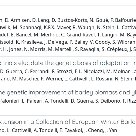
n, D. Armisen, D. Lang, D. Bustos-Korts, N. Goué, F. Balfourier
 Eeuwijk, M. Spannagl, K.F.X. Mayer, R. Waugh, N. Stein, L. Cattiv
udet, E. Bancel, M. Merlino, C. Grand-Ravel, T. Langin, M. Baye
ssold, K. Krasileva, J. De Vega, P. Bailey, V. Goody, S. Wilbra
, H. Jones, N. Morris, M. Martelli, S. Ravaglia, S. Crépieux, J. 
rials elucidate the genetic basis of adaptation i
D. Guerra, C. Ferrandi, F. Strozzi, E.L. Nicolazzi, M. Molnar-La
o, M. Mascher, P. Werner, L. Cattivelli, L. Rossini, N. Stein, 
the genetic improvement of barley biomass and yi
onieri, L. Paleari, A. Tondelli, D. Guerra, S. Delbono, F. Riz
nsion in a Collection of European Winter Barley
 L. Cattivelli, A. Tondelli, E. Tavakol, J. Cheng, J. Yan