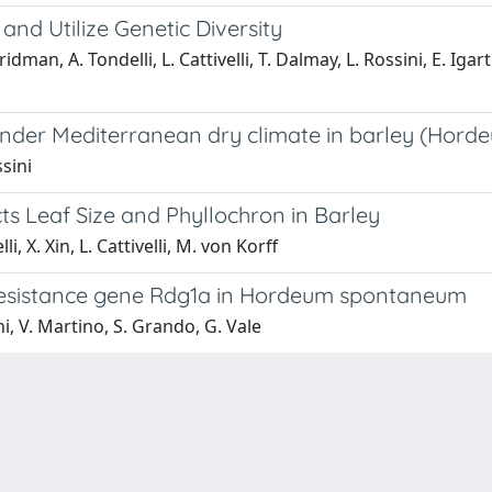
and Utilize Genetic Diversity
man, A. Tondelli, L. Cattivelli, T. Dalmay, L. Rossini, E. Iga
under Mediterranean dry climate in barley (Horde
ssini
s Leaf Size and Phyllochron in Barley
i, X. Xin, L. Cattivelli, M. von Korff
e resistance gene Rdg1a in Hordeum spontaneum
ni, V. Martino, S. Grando, G. Vale