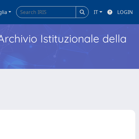
glia
IT
LOGIN
Archivio Istituzionale della