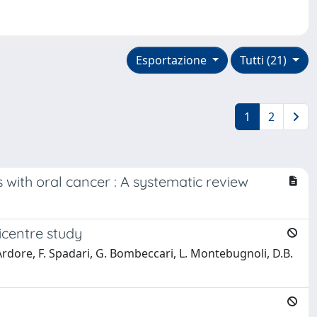
Esportazione
Tutti (21)
1
2
with oral cancer : A systematic review
icentre study
 Ardore, F. Spadari, G. Bombeccari, L. Montebugnoli, D.B.