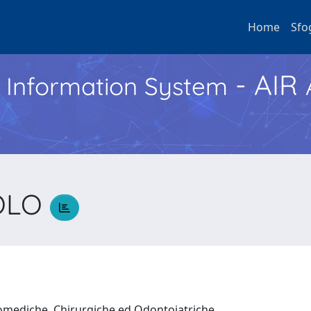
Home
Sfo
- AIR
h Information System
OLO
O
iomediche, Chirurgiche ed Odontoiatriche