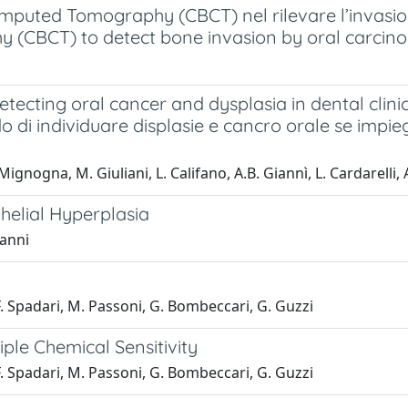
puted Tomography (CBCT) nel rilevare l’invasion
(CBCT) to detect bone invasion by oral carcin
ecting oral cancer and dysplasia in dental clinica
o di individuare displasie e cancro orale se impieg
ignogna, M. Giuliani, L. Califano, A.B. Giannì, L. Cardarelli,
helial Hyperplasia
ianni
 F. Spadari, M. Passoni, G. Bombeccari, G. Guzzi
iple Chemical Sensitivity
 F. Spadari, M. Passoni, G. Bombeccari, G. Guzzi