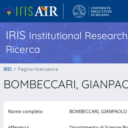
IRIS
Institutional Researc
Ricerca
IRIS
Pagina ricercatore
BOMBECCARI, GIANPA
Nome completo
BOMBECCARI, GIANPAOL
Afferenza
Dipartimento di Scienze B