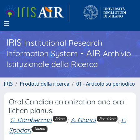
IRIS
Institutional Research
- AIR
Information System
Archivio
Istituzionale della Ricerca
IRIS
Prodotti della ricerca
01 - Articolo su periodico
Oral Candida colonization and oral
lichen planus.
G. Bombeccari
;
A. Giannì
;
F.
Primo
Penultimo
Spadari
Ultimo