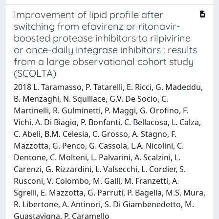
Improvement of lipid profile after
switching from efavirenz or ritonavir-
boosted protease inhibitors to rilpivirine
or once-daily integrase inhibitors : results
from a large observational cohort study
(SCOLTA)
2018 L. Taramasso, P. Tatarelli, E. Ricci, G. Madeddu,
B. Menzaghi, N. Squillace, G.V. De Socio, C.
Martinelli, R. Gulminetti, P. Maggi, G. Orofino, F.
Vichi, A. Di Biagio, P. Bonfanti, C. Bellacosa, L. Calza,
C. Abeli, B.M. Celesia, C. Grosso, A. Stagno, F.
Mazzotta, G. Penco, G. Cassola, L.A. Nicolini, C.
Dentone, C. Molteni, L. Palvarini, A. Scalzini, L.
Carenzi, G. Rizzardini, L. Valsecchi, L. Cordier, S.
Rusconi, V. Colombo, M. Galli, M. Franzetti, A.
Sgrelli, E. Mazzotta, G. Parruti, P. Bagella, M.S. Mura,
R. Libertone, A. Antinori, S. Di Giambenedetto, M.
Guastavigna, P. Caramello