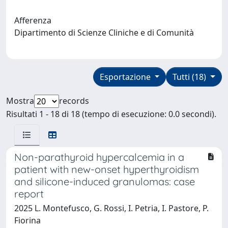
Afferenza
Dipartimento di Scienze Cliniche e di Comunità
Esportazione
Tutti (18)
Mostra
records
Risultati 1 - 18 di 18 (tempo di esecuzione: 0.0 secondi).
Non-parathyroid hypercalcemia in a
patient with new-onset hyperthyroidism
and silicone-induced granulomas: case
report
2025 L. Montefusco, G. Rossi, I. Petria, I. Pastore, P.
Fiorina