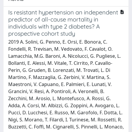
Is resistant hypertension an independent
predictor of all-cause mortality in
individuals with type 2 diabetes? A
prospective cohort study
2019 A. Solini, G. Penno, E. Orsi, E. Bonora, C.
Fondelli, R. Trevisan, M. Vedovato, F. Cavalot, O.
Lamacchia, M.G. Baroni, A. Nicolucci, G. Pugliese, L.
Bollanti, E. Alessi, M. Vitale, T. Cirrito, P. Cavallo-
Perin, G. Gruden, B. Lorenzati, M. Trovati, L. Di
Martino, F. Mazzaglia, G. Zerbini, V. Martina, S.
Maestroni, V. Capuano, E. Palmieri, E. Lunati, V.
Grancini, V. Resi, A. Pontiroli, A. Veronelli, B.
Zecchini, M. Arosio, L. Montefusco, A. Rossi, G.
Adda, A. Corsi, M. Albizzi, G. Zoppini, A. Avogaro, L.
Pucci, D. Lucchesi, E. Russo, M. Garofolo, F. Dotta, L.
Nigi, S. Morano, T. Filardi, I. Turinese, M. Rossetti, R.
Buzzetti, C. Foffi, M. Cignarelli, S. Pinnelli, L. Monaco,