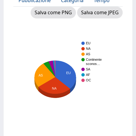
Pubblicazione
Categoria
Tempo
Salva come PNG
Salva come JPEG
EU
NA
AS
Continente
sconos…
SA
EU
AF
AS
OC
NA