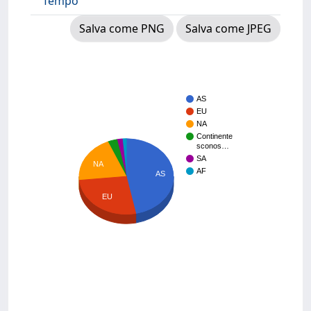
Tempo
Salva come PNG
Salva come JPEG
AS
EU
NA
Continente
sconos…
SA
NA
AF
AS
EU