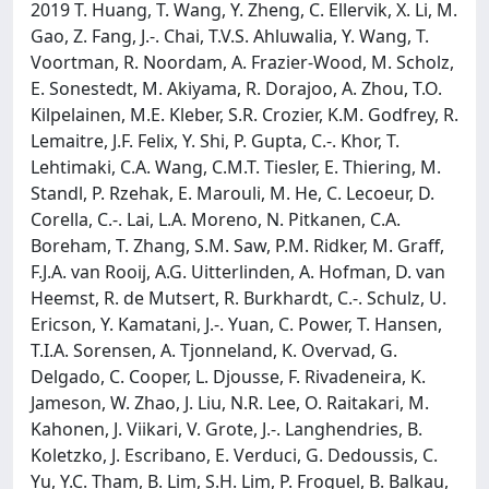
2019 T. Huang, T. Wang, Y. Zheng, C. Ellervik, X. Li, M.
Gao, Z. Fang, J.-. Chai, T.V.S. Ahluwalia, Y. Wang, T.
Voortman, R. Noordam, A. Frazier-Wood, M. Scholz,
E. Sonestedt, M. Akiyama, R. Dorajoo, A. Zhou, T.O.
Kilpelainen, M.E. Kleber, S.R. Crozier, K.M. Godfrey, R.
Lemaitre, J.F. Felix, Y. Shi, P. Gupta, C.-. Khor, T.
Lehtimaki, C.A. Wang, C.M.T. Tiesler, E. Thiering, M.
Standl, P. Rzehak, E. Marouli, M. He, C. Lecoeur, D.
Corella, C.-. Lai, L.A. Moreno, N. Pitkanen, C.A.
Boreham, T. Zhang, S.M. Saw, P.M. Ridker, M. Graff,
F.J.A. van Rooij, A.G. Uitterlinden, A. Hofman, D. van
Heemst, R. de Mutsert, R. Burkhardt, C.-. Schulz, U.
Ericson, Y. Kamatani, J.-. Yuan, C. Power, T. Hansen,
T.I.A. Sorensen, A. Tjonneland, K. Overvad, G.
Delgado, C. Cooper, L. Djousse, F. Rivadeneira, K.
Jameson, W. Zhao, J. Liu, N.R. Lee, O. Raitakari, M.
Kahonen, J. Viikari, V. Grote, J.-. Langhendries, B.
Koletzko, J. Escribano, E. Verduci, G. Dedoussis, C.
Yu, Y.C. Tham, B. Lim, S.H. Lim, P. Froguel, B. Balkau,