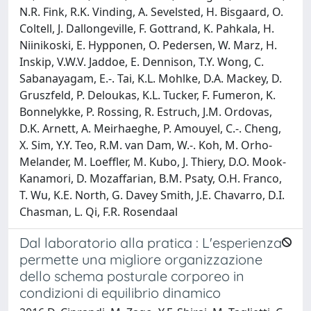
N.R. Fink, R.K. Vinding, A. Sevelsted, H. Bisgaard, O.
Coltell, J. Dallongeville, F. Gottrand, K. Pahkala, H.
Niinikoski, E. Hypponen, O. Pedersen, W. Marz, H.
Inskip, V.W.V. Jaddoe, E. Dennison, T.Y. Wong, C.
Sabanayagam, E.-. Tai, K.L. Mohlke, D.A. Mackey, D.
Gruszfeld, P. Deloukas, K.L. Tucker, F. Fumeron, K.
Bonnelykke, P. Rossing, R. Estruch, J.M. Ordovas,
D.K. Arnett, A. Meirhaeghe, P. Amouyel, C.-. Cheng,
X. Sim, Y.Y. Teo, R.M. van Dam, W.-. Koh, M. Orho-
Melander, M. Loeffler, M. Kubo, J. Thiery, D.O. Mook-
Kanamori, D. Mozaffarian, B.M. Psaty, O.H. Franco,
T. Wu, K.E. North, G. Davey Smith, J.E. Chavarro, D.I.
Chasman, L. Qi, F.R. Rosendaal
Dal laboratorio alla pratica : L'esperienza
permette una migliore organizzazione
dello schema posturale corporeo in
condizioni di equilibrio dinamico