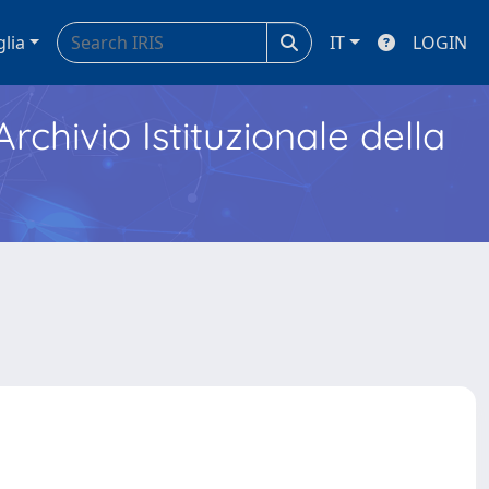
glia
IT
LOGIN
Archivio Istituzionale della