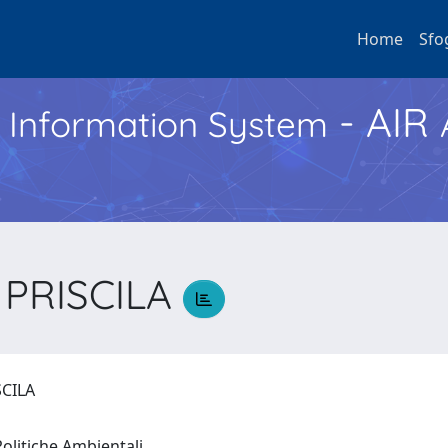
Home
Sfo
- AIR
h Information System
 PRISCILA
SCILA
Politiche Ambientali