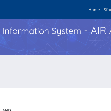
Home
Sfo
- AIR
h Information System
 MILANO