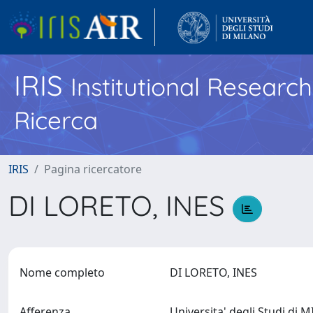
IRIS
Institutional Researc
Ricerca
IRIS
Pagina ricercatore
DI LORETO, INES
Nome completo
DI LORETO, INES
Afferenza
Universita' degli Studi di