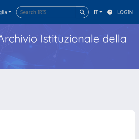
glia
IT
LOGIN
Archivio Istituzionale della