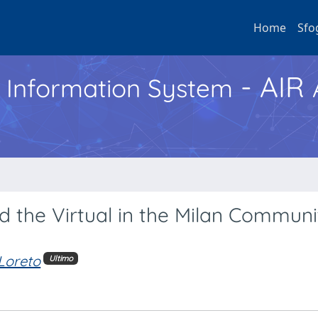
Home
Sfo
- AIR
h Information System
d the Virtual in the Milan Communi
i Loreto
Ultimo