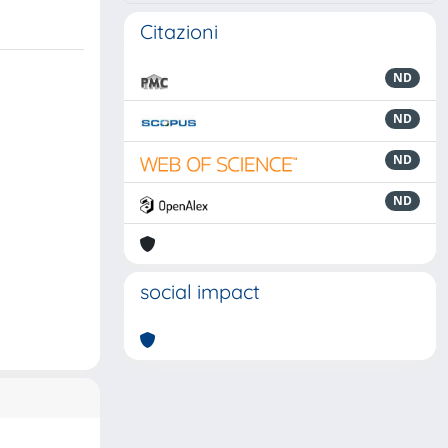
Citazioni
ND
ND
ND
ND
social impact