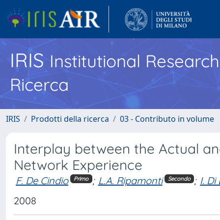
IRIS
Institutional Researc
Ricerca
IRIS
Prodotti della ricerca
03 - Contributo in volume
Interplay between the Actual an
Network Experience
F. De Cindio
;
L.A. Ripamonti
;
I. D
Primo
Secondo
2008