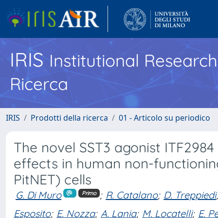
IRIS
Institutional Researc
Ricerca
IRIS
Prodotti della ricerca
01 - Articolo su periodico
The novel SST3 agonist ITF2984 
effects in human non-functionin
PitNET) cells
G. Di Muro
;
R. Catalano
;
D. Treppiedi
Primo
Esposito
;
E. Nozza
;
A. Lania
;
M. Locatelli
;
E. Pe