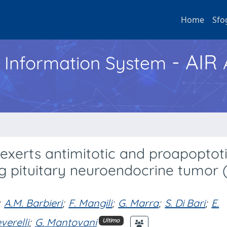
Home
Sfo
- AIR
h Information System
exerts antimitotic and proapoptot
g pituitary neuroendocrine tumor 
;
A.M. Barbieri
;
F. Mangili
;
G. Marra
;
S. Di Bari
;
E.
verelli
;
G. Mantovani
Ultimo