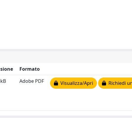
sione
Formato
 kB
Adobe PDF
Visualizza/Apri
Richiedi u