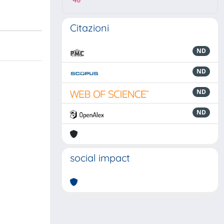
40
Citazioni
ND
ND
ND
ND
social impact