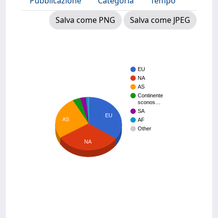
Pubblicazione
Categoria
Tempo
Salva come PNG
Salva come JPEG
EU
NA
AS
Continente
sconos…
SA
EU
AS
AF
Other
NA