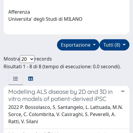
Afferenza
Universita' degli Studi di MILANO
Esportazione
Tutti (8)
Mostra
records
Risultati 1 - 8 di 8 (tempo di esecuzione: 0.0 secondi).
Modelling ALS disease by 2D and 3D in
vitro models of patient-derived iPSC
2022 P. Bossolasco, S. Santangelo, L. Lattuada, M.N.
Sorce, C. Colombrita, V. Casiraghi, S. Peverelli, A.
Ratti, V. Silani