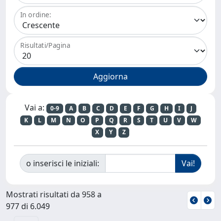
In ordine:
Risultati/Pagina
Vai a:
0-9
A
B
C
D
E
F
G
H
I
J
K
L
M
N
O
P
Q
R
S
T
U
V
W
X
Y
Z
o inserisci le iniziali:
Mostrati risultati da 958 a
977 di 6.049