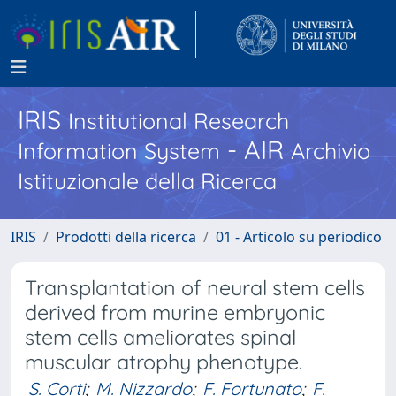
IRIS
Institutional Research
- AIR
Information System
Archivio
Istituzionale della Ricerca
IRIS
Prodotti della ricerca
01 - Articolo su periodico
Transplantation of neural stem cells
derived from murine embryonic
stem cells ameliorates spinal
muscular atrophy phenotype.
S. Corti
;
M. Nizzardo
;
F. Fortunato
;
F.