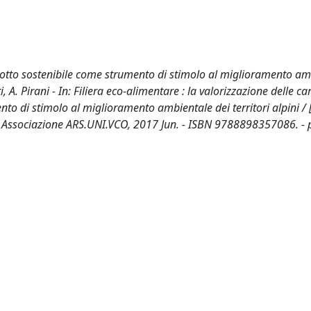
rodotto sostenibile come strumento di stimolo al miglioramento a
i, A. Pirani - In: Filiera eco-alimentare : la valorizzazione delle car
to di stimolo al miglioramento ambientale dei territori alpini / [
[s.l] : Associazione ARS.UNI.VCO, 2017 Jun. - ISBN 9788898357086. -