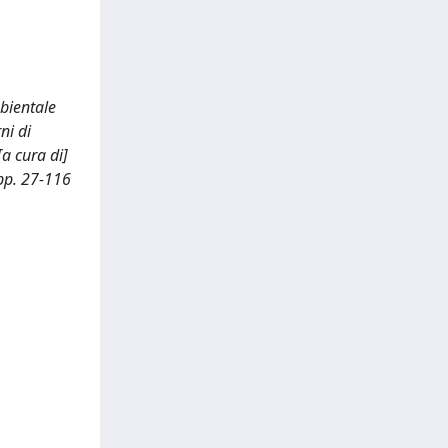
mbientale
ni di
a cura di]
 pp. 27-116