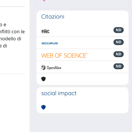
4
Citazioni
o e
ND
flitti con le
modello di
ND
e di
ND
ND
social impact