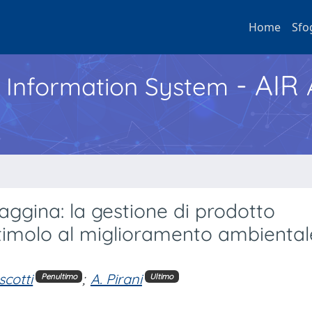
Home
Sfo
- AIR
h Information System
vaggina: la gestione di prodotto
timolo al miglioramento ambiental
scotti
;
A. Pirani
Penultimo
Ultimo