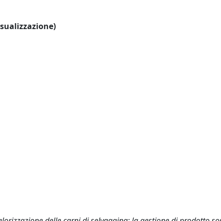
visualizzazione)
lorizzazione delle carni di selvaggina: la gestione di prodotto so