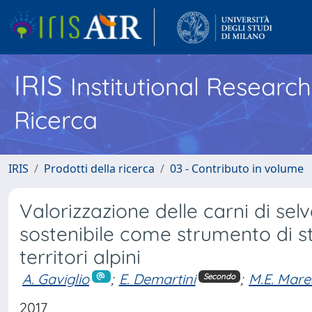
IRIS
Institutional Researc
Ricerca
IRIS
Prodotti della ricerca
03 - Contributo in volume
Valorizzazione delle carni di sel
sostenibile come strumento di s
territori alpini
A. Gaviglio
;
E. Demartini
;
M.E. Mare
Secondo
2017