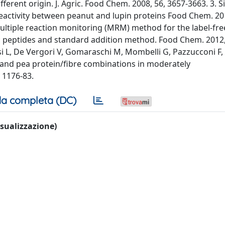
ferent origin. J. Agric. Food Chem. 2008, 56, 3657-3663. 3. Sir
ss-reactivity between peanut and lupin proteins Food Chem. 20
-Multiple reaction monitoring (MRM) method for the label-fr
c peptides and standard addition method. Food Chem. 2012,
resi L, De Vergori V, Gomaraschi M, Mombelli G, Pazzucconi F,
n and pea protein/fibre combinations in moderately
, 1176-83.
a completa (DC)
visualizzazione)