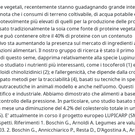
eine vegetali, recentemente stanno guadagnando grande int
 nota che i consumi di terreno coltivabile, di acqua potabile 
otevolmente più elevati di quelli per la produzione delle pr
to tradizionalmente la soia come fonte di proteine vegetal
che può contenere oltre il 40% di proteine con un contenuto
ivo sta aumentando la presenza sul mercato di ingredienti 
azioni alimentari. Il nostro gruppo di ricerca è stato il pri
e di questo seme, dapprima relativamente alla specie Lupinus
tudiato i nutrienti più interessanti, come i tocoferoli (1) e 
loidi chinolizidinici (2); e l’allergenicità, che dipende dalla cr
pato metodi per la tracciabilità (4), basati su tecniche in sp
nutraceutiche in animali modello e anche nell’uomo. Questi 
ntifico e industriale. Abbiamo dimostrato che alimenti a base
 controllo della pressione. In particolare, uno studio basato 
n mese una diminuzione del 4.2% del colesterolo totale in u
 (5). E’ attualmente in corso il progetto europeo LUPICARP (
etti. Riferimenti 1. Boschin G., Arnoldi A. Legumes are val
 2. Boschin G., Annicchiarico P., Resta D., D’Agostina A., Ar