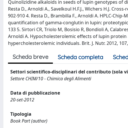
Quinolizidine alkaloids in seeds of lupin genotypes of dif
Resta D., Arnoldi A., Savelkoul H.F.J., Wichers H.J. Cro
902-910 4. Resta D., Brambilla F., Arnoldi A. HPLC-Chip
quantification of gamma-conglutin in lupin: proteotypi
133 5. Sirtori CR, Triolo M, Bosisio R, Bondioli A, Calab
Arnoldi A. Hypocholesterolemic effects of lupin protei
hypercholesterolemic individuals. Brit. J. Nutr. 2012, 107
Scheda breve
Scheda completa
Sched
Settori scientifico-disciplinari del contributo (sola 
Settore CHIM/10 - Chimica degli Alimenti
Data di pubblicazione
20-set-2012
Tipologia
Book Part (author)