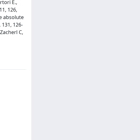
tori E.,
11, 126,
ee absolute
 131, 126-
 Zacherl C,