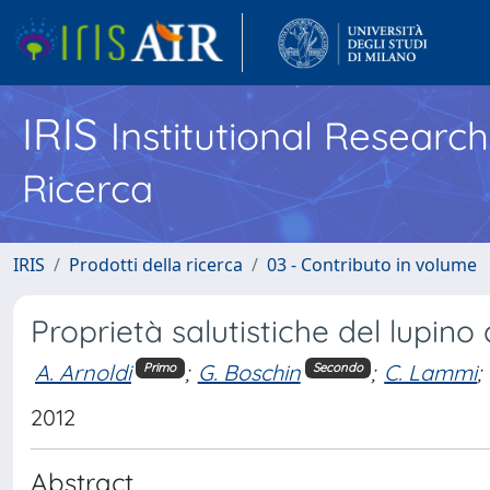
IRIS
Institutional Researc
Ricerca
IRIS
Prodotti della ricerca
03 - Contributo in volume
Proprietà salutistiche del lupino
A. Arnoldi
;
G. Boschin
;
C. Lammi
;
Primo
Secondo
2012
Abstract