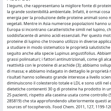
I legumi, che rappresentano la migliore fonte di prot
la grande sostenibilità ambientale. Infatti, è ormai cosa
energia per la produzione delle proteine animali sono n
vegetali. Mentre in Asia numerose popolazioni hanno usa
Europa si incontrano caratteristiche simili nel lupino, 
soddisfacente di amino acidi essenziali. Per questo mot
proteine di lupino che trovano utilizzo in diverse applic
a studiare in modo sistematico le proprietà salutistich
seguito anche alla specie Lupinus angustifolius. Abbiamo s
grassi polinsaturi; i fattori antinutrizionali, come gli alca
reattività con le proteine di arachide (3); abbiamo svilup
di massa; e abbiamo indagato in dettaglio le proprietà 
risultati hanno sollevato grande interesse a livello scie
diminuiscono il colesterolo totale e LDL e sono utili nel
dietetiche contenenti 30 g di proteine ha prodotto in u
25 pazienti, rispetto alla caseina usata come controllo
285819) che sta approfondendo ulteriormente questi asp
sources of tocopherols. Food Chem. 2011, 127, 1199-1203.