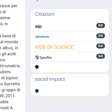
9
eresse per
e di
Citazioni
oteine
i, in
ND
a base di
ND
mo al mondo
ND
 albus, in
gli acidi
ND
oss-
ettrometria
ultimi
 di lupino
social impact
su barrette
n gruppo di
SME-2011-
uable
noldi A.