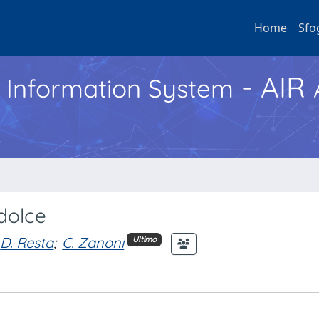
Home
Sfo
- AIR
h Information System
 dolce
D. Resta
;
C. Zanoni
Ultimo