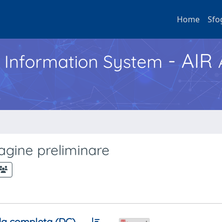
Home
Sfo
- AIR
h Information System
dagine preliminare
a completa (DC)