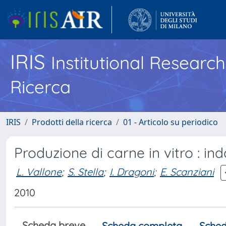
IRIS
Institutional Researc
Ricerca
IRIS
Prodotti della ricerca
01 - Articolo su periodico
Produzione di carne in vitro : in
L. Vallone
;
S. Stella
;
I. Dragoni
;
E. Scanziani
2010
Scheda breve
Scheda completa
Sched