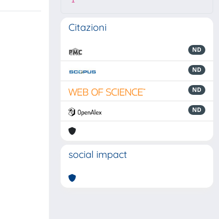
1
Citazioni
ND
ND
ND
ND
social impact