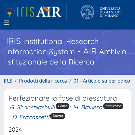
IRIS
Institutional Research
- AIR
Information System
Archivio
Istituzionale della Ricerca
IRIS
Prodotti della ricerca
01 - Articolo su periodico
Perfezionare la fase di pressatura
G. Shanshiashvili
;
M. Baviera
Primo
Penultimo
;
D. Fracassetti
Ultimo
2024