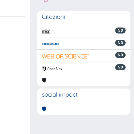
15
Citazioni
ND
ND
ND
ND
social impact