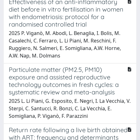
Effectiveness of an anti-inflammatory
diet before in vitro fertilisation in women
with endometriosis: protocol for a
randomised controlled trial
2025 P. Viganò, M. Abodi, L. Benaglia, I. Bolis, M.
Casalechi, C. Ferraro, L. Li Piani, M. Reschini, F.
Ruggiero, N. Salmeri, E. Somigliana, A.W. Horne,
A.W. Nap, M. Dolmans
Particulate matter (PM2.5, PM10)
exposure and assisted reproductive
technology outcomes in fresh cycles: a
systematic review and meta-analysis
2025 L. Li Piani, G. Esposito, E. Negri, I. La Vecchia, V.
Sterpi, C. Santucci, R. Bonzi, C. La Vecchia, E.
Somigliana, P. Viganò, F. Parazzini
Return rate following a live birth obtained
with ART: frequency and determinants