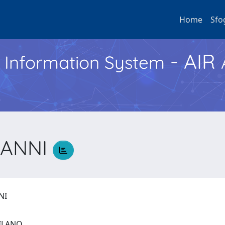
Home
Sfo
- AIR
h Information System
VANNI
NNI
 MILANO