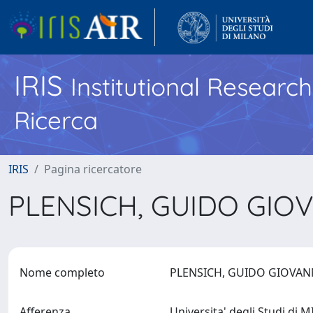
IRIS
Institutional Researc
Ricerca
IRIS
Pagina ricercatore
PLENSICH, GUIDO GIO
Nome completo
PLENSICH, GUIDO GIOVA
Afferenza
Universita' degli Studi di