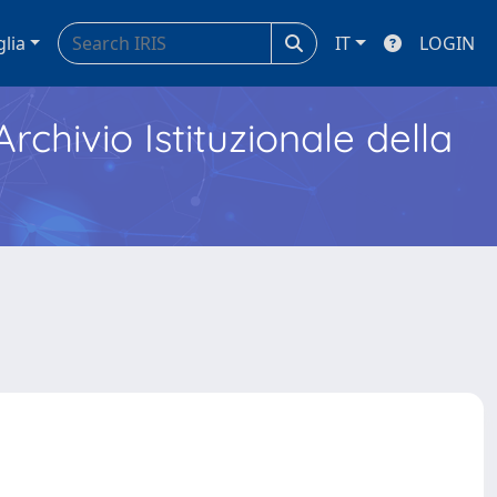
glia
IT
LOGIN
Archivio Istituzionale della