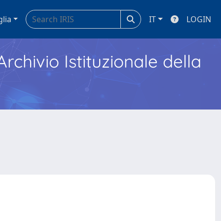
glia
IT
LOGIN
Archivio Istituzionale della