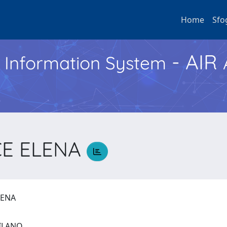
Home
Sfo
- AIR
h Information System
CE ELENA
ELENA
 MILANO