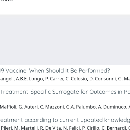
-19 Vaccine: When Should It Be Performed?
geli, A.B.E. Longo, P. Carrer, C. Colosio, D. Consonni, G. Mar
Treatment-Specific Surrogate for Outcomes in Pat
. Maffioli, G. Auteri, C. Mazzoni, G.A. Palumbo, A. Duminuco, A
treatment according to current updated knowled
leri, M. Martelli, R. De Vita, N. Felici, P. Cirillo, C. Bernardi,