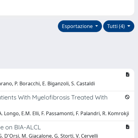
Esportazione
Tutti (4)
ano, P. Boracchi, E. Biganzoli, S. Castaldi
ients With Myelofibrosis Treated With
. Longo, E.M. Elli, F. Passamonti, F. Palandri, R. Komrokji
ge on BIA-ALCL
 G. D'Orsi, M. Giacalone, G. Storti, V. Cervelli