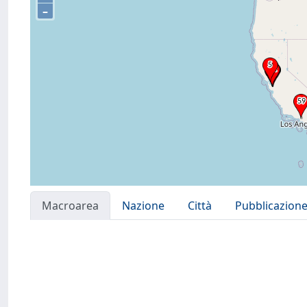
–
Macroarea
Nazione
Città
Pubblicazion