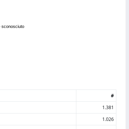
e sconosciuto
#
1.381
1.026