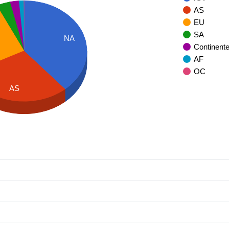
AS
EU
SA
NA
Continent
AF
OC
AS