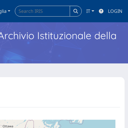
glia
IT
LOGIN
Archivio Istituzionale della