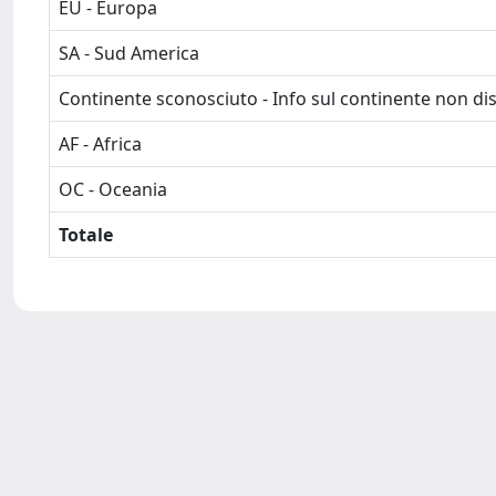
EU - Europa
SA - Sud America
Continente sconosciuto - Info sul continente non dis
AF - Africa
OC - Oceania
Totale
Powered by
IRIS
-
about IRIS
-
Utilizzo dei cookie