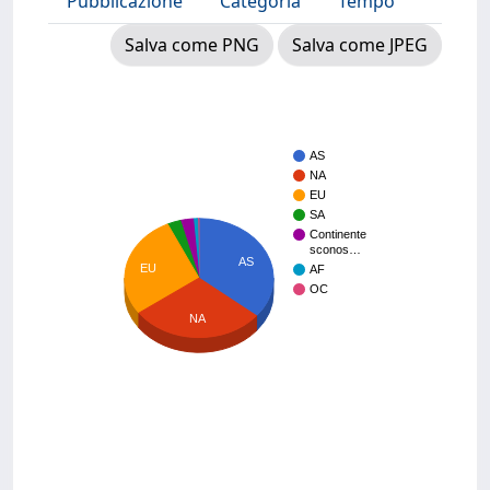
Pubblicazione
Categoria
Tempo
Salva come PNG
Salva come JPEG
AS
NA
EU
SA
Continente
sconos…
AS
EU
AF
OC
NA