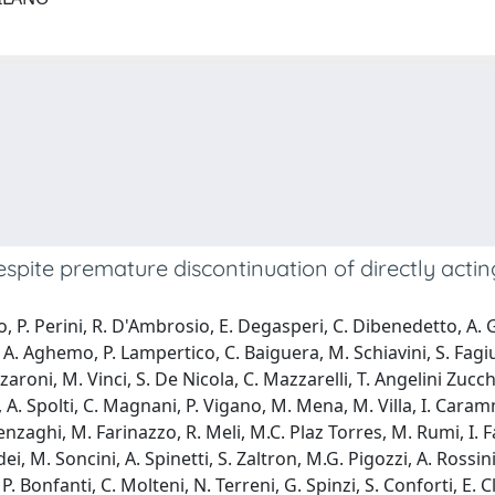
espite premature discontinuation of directly actin
P. Perini, R. D'Ambrosio, E. Degasperi, C. Dibenedetto, A. Gio
, A. Aghemo, P. Lampertico, C. Baiguera, M. Schiavini, S. Fagiuo
aroni, M. Vinci, S. De Nicola, C. Mazzarelli, T. Angelini Zucche
A. Spolti, C. Magnani, P. Vigano, M. Mena, M. Villa, I. Caramma,
. Menzaghi, M. Farinazzo, R. Meli, M.C. Plaz Torres, M. Rumi, I. 
i, M. Soncini, A. Spinetti, S. Zaltron, M.G. Pigozzi, A. Rossi
 Bonfanti, C. Molteni, N. Terreni, G. Spinzi, S. Conforti, E. Cl