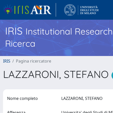
IRIS
Institutional Researc
Ricerca
IRIS
Pagina ricercatore
LAZZARONI, STEFANO
Nome completo
LAZZARONI, STEFANO
Afferenza
Universita' degli Studi di