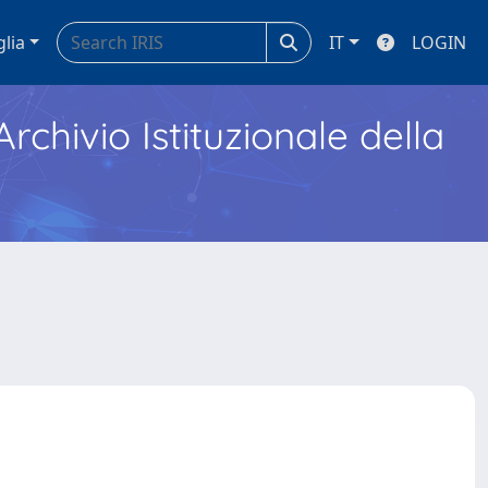
glia
IT
LOGIN
Archivio Istituzionale della