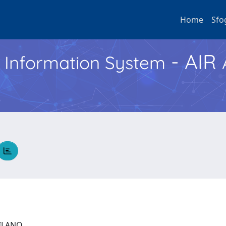
Home
Sfo
- AIR
h Information System
 MILANO