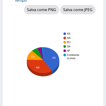
Tempo
Salva come PNG
Salva come JPEG
AS
NA
EU
SA
AF
Continente
EU
AS
sconos…
NA