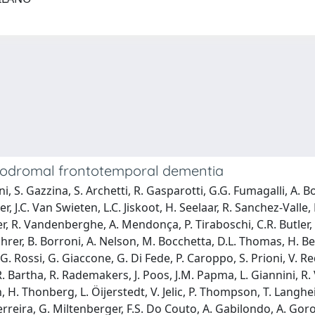
 prodromal frontotemporal dementia
ni, S. Gazzina, S. Archetti, R. Gasparotti, G.G. Fumagalli, A.
er, J.C. Van Swieten, L.C. Jiskoot, H. Seelaar, R. Sanchez-Valle,
er, R. Vandenberghe, A. Mendonça, P. Tiraboschi, C.R. Butler, I.
ohrer, B. Borroni, A. Nelson, M. Bocchetta, D.L. Thomas, H. Be
i, G. Rossi, G. Giaccone, G. Di Fede, P. Caroppo, S. Prioni, V.
. Bartha, R. Rademakers, J. Poos, J.M. Papma, L. Giannini, R.
H. Thonberg, L. Öijerstedt, V. Jelic, P. Thompson, T. Langheinr
erreira, G. Miltenberger, F.S. Do Couto, A. Gabilondo, A. Goros