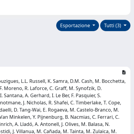
Esportazione
Tutti (3)
 Bouzigues, L.L. Russell, K. Samra, D.M. Cash, M. Bocchetta,
 F. Moreno, R. Laforce, C. Graff, M. Synofzik, D.
 Santana, A. Gerhard, I. Le Ber, F. Pasquier, S.
notmane, J. Nicholas, R. Shafei, C. Timberlake, T. Cope,
 Redaelli, D. Tang-Wai, E. Rogaeva, M. Castelo-Branco, M.
 Van Minkelen, Y. Pijnenburg, B. Nacmias, C. Ferrari, C.
ich, A. Lladó, A. Antonell, J. Olives, M. Balasa, N.
tidi, J. Villanua, M. Cañada, M. Tainta, M. Zulaica, M.