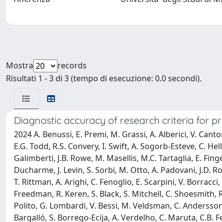
Mostra
records
Risultati 1 - 3 di 3 (tempo di esecuzione: 0.0 secondi).
Diagnostic accuracy of research criteria for
2024 A. Benussi, E. Premi, M. Grassi, A. Alberici, V. Canto
E.G. Todd, R.S. Convery, I. Swift, A. Sogorb-Esteve, C. Hell
Galimberti, J.B. Rowe, M. Masellis, M.C. Tartaglia, E. Fing
Ducharme, J. Levin, S. Sorbi, M. Otto, A. Padovani, J.D. R
T. Rittman, A. Arighi, C. Fenoglio, E. Scarpini, V. Borracc
Freedman, R. Keren, S. Black, S. Mitchell, C. Shoesmith, R
Polito, G. Lombardi, V. Bessi, M. Veldsman, C. Andersson, 
Bargalló, S. Borrego-Ecija, A. Verdelho, C. Maruta, C.B. F