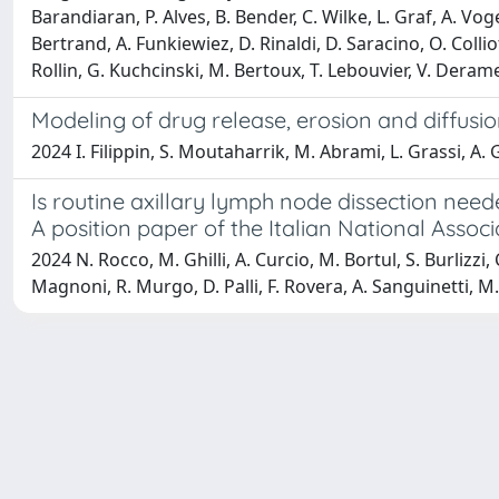
Barandiaran, P. Alves, B. Bender, C. Wilke, L. Graf, A. V
Bertrand, A. Funkiewiez, D. Rinaldi, D. Saracino, O. Colli
Rollin, G. Kuchcinski, M. Bertoux, T. Lebouvier, V. Deram
Modeling of drug release, erosion and diffusi
2024 I. Filippin, S. Moutaharrik, M. Abrami, L. Grassi, A.
Is routine axillary lymph node dissection need
A position paper of the Italian National Assoc
2024 N. Rocco, M. Ghilli, A. Curcio, M. Bortul, S. Burlizzi, C
Magnoni, R. Murgo, D. Palli, F. Rovera, A. Sanguinetti, M. T
Powered by
IRIS
-
about IRIS
-
Utilizzo dei cookie