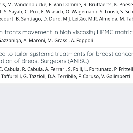
ogels, M. Vandenbulcke, P. Van Damme, R. Bruffaerts, K. Poesen
ot, S. Sayah, C. Prix, E. Wlasich, O. Wagemann, S. Loosli, S. S
ecourt, B. Santiago, D. Duro, M.J. Leitão, M.R. Almeida, M. T
on fronts movement in high viscosity HPMC matric
 Gazzaniga, A. Maroni, M. Grassi, A. Foppoli
ed to tailor systemic treatments for breast cance
iation of Breast Surgeons (ANISC)
. Cabula, R. Cabula, A. Ferrari, S. Folli, L. Fortunato, P. Frittel
affurelli, G. Tazzioli, D.A. Terribile, F. Caruso, V. Galimberti
-
Privacy