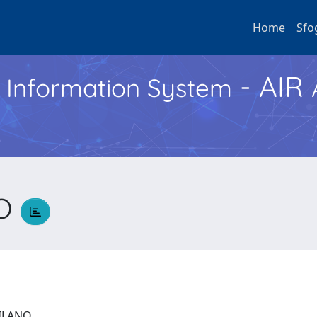
Home
Sfo
- AIR
h Information System
IO
 MILANO