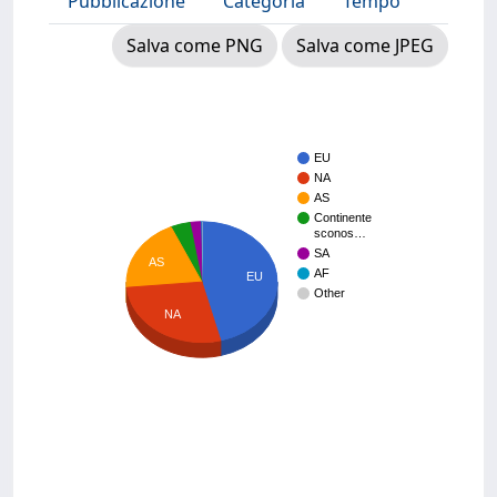
Pubblicazione
Categoria
Tempo
Salva come PNG
Salva come JPEG
EU
NA
AS
Continente
sconos…
SA
AS
AF
EU
Other
NA