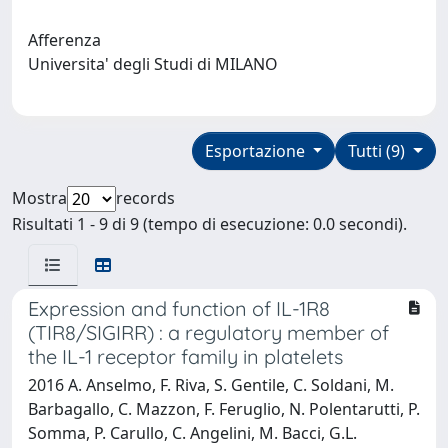
Afferenza
Universita' degli Studi di MILANO
Esportazione
Tutti (9)
Mostra
records
Risultati 1 - 9 di 9 (tempo di esecuzione: 0.0 secondi).
Expression and function of IL-1R8
(TIR8/SIGIRR) : a regulatory member of
the IL-1 receptor family in platelets
2016 A. Anselmo, F. Riva, S. Gentile, C. Soldani, M.
Barbagallo, C. Mazzon, F. Feruglio, N. Polentarutti, P.
Somma, P. Carullo, C. Angelini, M. Bacci, G.L.